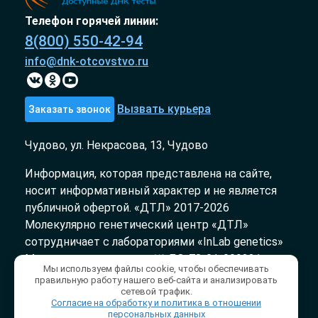
Телефон горячей линии:
8(800) 550-42-94
info@dnk-otcovstvo.ru
Вызвать курьера
Заказать звонок
Чудово, ул. Некрасова, 13, Чудово
Информация, которая представлена на сайте,
носит информативный характер и не является
публичной офертой. «ДТЛ» 2017-2026
Молекулярно генетический центр «ДТЛ»
сотрудничает с лабораториями «InLab genetics»
Медицинская лицензия № ЛО-78-01-009231 от
Мы используем файлы cookie, чтобы обеспечивать
03.10.2018
правильную работу нашего веб-сайта и анализировать
сетевой трафик.
Согласие на обработку и политика в отношении
Политика конфиденциальности
/
персональных данных