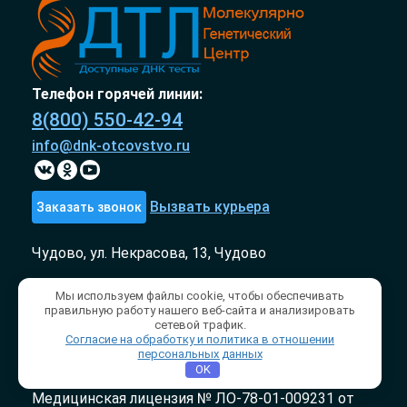
Телефон горячей линии:
8(800) 550-42-94
info@dnk-otcovstvo.ru
Вызвать курьера
Заказать звонок
Чудово, ул. Некрасова, 13, Чудово
Информация, которая представлена на сайте,
Мы используем файлы cookie, чтобы обеспечивать
носит информативный характер и не является
правильную работу нашего веб-сайта и анализировать
сетевой трафик.
публичной офертой. «ДТЛ» 2017-2026
Согласие на обработку и политика в отношении
Молекулярно генетический центр «ДТЛ»
персональных данных
OK
сотрудничает с лабораториями «InLab genetics»
Медицинская лицензия № ЛО-78-01-009231 от