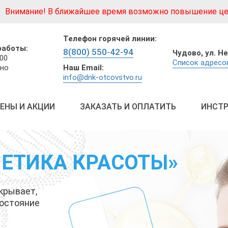
Внимание! В ближайшее время возможно повышение це
Телефон горячей линии:
работы:
8(800) 550-42-94
Чудово,
ул. Н
:00
Список адресо
Наш Email:
но
info@dnk-otcovstvo.ru
ЕНЫ И АКЦИИ
ЗАКАЗАТЬ И ОПЛАТИТЬ
ИНСТР
ОТЦОВСТВО
ИЯ ОСТАНКОВ ПО ДНК
ЫЕЗДОМ НА ДОМ
НЕТИКА КРАСОТЫ»
 ЭТНИЧЕСКОЕ ПРОИСХ
ОРТ И КРАСОТА,
 ПРОПАВШЕГО НА СВО
ИМ ПАРТНЁРОМ
ЕС
вства
%.
крывает,
схождение и
 с
999%.
состояние
 дней.
ми и
обы
ачать