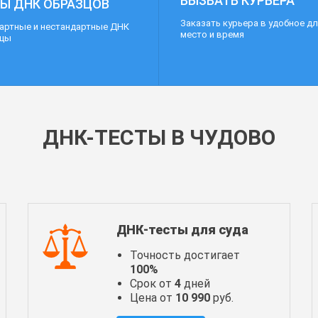
ВЫЗВАТЬ КУРЬЕРА
Ы ДНК ОБРАЗЦОВ
Заказать курьера в удобное дл
артные и нестандартные ДНК
место и время
зцы
ДНК-ТЕСТЫ В ЧУДОВО
ДНК-тесты для суда
Точность достигает
100%
Срок от
4
дней
Цена от
10 990
руб.