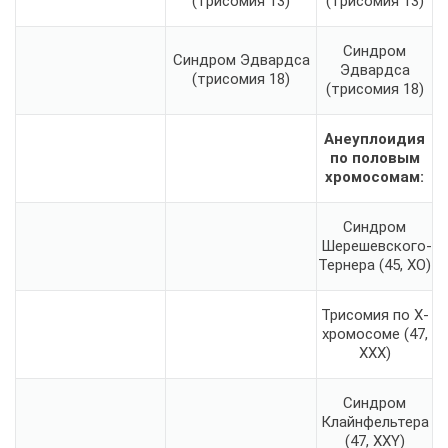
(трисомия 13)
(трисомия 13)
Синдром
Синдром Эдвардса
Эдвардса
(трисомия 18)
(трисомия 18)
Анеуплоидия
по половым
хромосомам:
Синдром
Шерешевского-
Тернера (45, XO)
Трисомия по X-
хромосоме (47,
XXX)
Синдром
Клайнфельтера
(47, XXY)